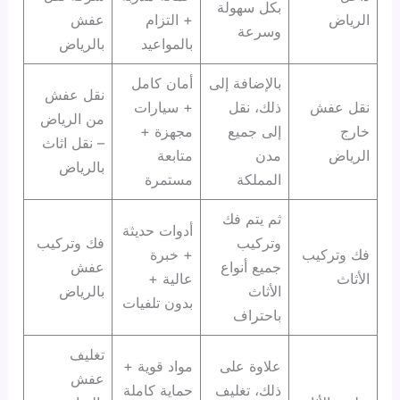
بكل سهولة
الرياض
+ التزام
عفش
وسرعة
بالمواعيد
بالرياض
بالإضافة إلى
أمان كامل
نقل عفش
نقل عفش
ذلك، نقل
+ سيارات
من الرياض
خارج
إلى جميع
مجهزة +
– نقل اثاث
الرياض
مدن
متابعة
بالرياض
المملكة
مستمرة
ثم يتم فك
أدوات حديثة
وتركيب
فك وتركيب
فك وتركيب
+ خبرة
جميع أنواع
عفش
الأثاث
عالية +
الأثاث
بالرياض
بدون تلفيات
باحتراف
تغليف
علاوة على
مواد قوية +
عفش
ذلك، تغليف
حماية كاملة