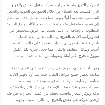
تُعد
ركن التميز
واحدة من أبرز شركات
نقل العفش بالخرج
التي اكتسبت ثقة العملاء من خلال الجمع بين الجودة والسعر
المناسب، حيث نبدأ أولًا بفهم احتياجات العميل بدقة، ثم ننتقل
إلى تقديم خطة نقل متكاملة تناسب حجم الأثاث ونوع الخدمة
المطلوبة. بالإضافة إلى ذلك، نعتمد على فريق متخصص في
فك وتركيب الأثاث بالخرج
، وبالتالي نضمن تنفيذ العمل
باحترافية عالية دون أي تلفيات. علاوة على ذلك، نستخدم
أحدث وسائل التغليف والنقل، مما يجعل تجربة
نقل عفش
موثوق بالخرج
أكثر أمانًا وسهولة من البداية حتى النهاية.
ومن ناحية أخرى، نحرص في ركن التميز على تقديم خدمات
شاملة تغطي جميع مراحل النقل، حيث يتم أولًا تجهيز الأثاث
بعناية، ثم تغليفه بمواد حماية قوية، وبعد ذلك يتم نقله
بسيارات مجهزة خصيصًا. بالإضافة إلى ذلك، نلتزم بالمواعيد
بدقة ونوفر أسعار تنافسية تجعلنا من أفضل الخيارات في فئة
ارخص شركة نقل عفش بالخرج
. وبالتالي، أصبحنا وجهة