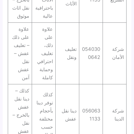
الأثاث
باحترافية
نقل اثاث
عالية
موثوق
علاوة
علاوة
على
على ذلك
ذلك،
– تغليف
شركة
054030
تغليف
تغليف
عفش –
الأمان
0642
ونقل
احترافي
نقل
وحماية
عفش
كاملة
آمن
كذلك –
كذلك
دينا نقل
توفر دينا
عفش
شركة
056063
دينا نقل
بأحجام
بالخرج –
الدينا
1133
عفش
مختلفة
نقل
حسب
عفش