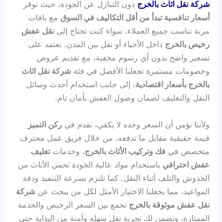
شركة نقل اثاث بالخرج
دون التنازل عن الجودة، حيث نوفر
أسعار تنافسية تبدأ من أقل التكاليف في السوق
مع باقات
مرنة تناسب جميع العملاء، سواء كنت تحتاج إلى
نقل عفش
رخيص بالخرج
داخل الأحياء أو نقل بين المدن. نعتمد على
تسعير واضح بدون أي رسوم مخفية، مع تقديم عروض
وخصومات مستمرة تجعلنا الأفضل في فئة
شركة نقل اثاث
بالخرج بأسعار اقتصادية
، إلى جانب استخدام أحدث وسائل
النقل والتغليف لضمان وصول العفش بأمان تام.
ولأننا نؤمن أن السعر وحده لا يكفي، نقدم في
ركن التميز
قيمة حقيقية مقابل ما تدفعه، من خلال فريق عمل محترف
متخصص في
فك وتركيب الأثاث بالخرج
، وخدمات
تغليف
عفش احترافي
باستخدام مواد عالية الجودة تحمي الأثاث من
الخدوش والتلف أثناء النقل. كما نلتزم بسرعة التنفيذ ودقة
المواعيد، مما يجعلنا الاختيار الأمثل لكل من يبحث عن
شركة
نقل عفش موثوقة بالخرج
تجمع بين السعر الرخيص والخدمة
الممتازة، وتضمن لك تجربة نقل سهلة وآمنة من البداية حتى