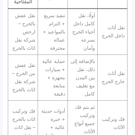
المفتاحية
أولًا، نقل
تنفيذ سريع
نقل عفش
كامل داخل
+ التزام
بالخرج –
نقل أثاث
أحياء الخرج
بالمواعيد +
ارخص
داخل الخرج
بسرعة
عمالة
شركة نقل
وأمان
محترفة
اثاث بالخرج
بالإضافة إلى
حماية عالية
نقل عفش
ذلك، نقل
+ سيارات
نقل أثاث
من الخرج –
بين المدن
مجهزة +
خارج الخرج
شركة نقل
مع تغليف
متابعة
اثاث بالخرج
كامل
دقيقة
ثم يتم فك
أدوات حديثة
فك وتركيب
وتركيب
فك وتركيب
+ خبرة
اثاث بالخرج
جميع أنواع
الأثاث
عالية +
– نقل اثاث
الأثاث