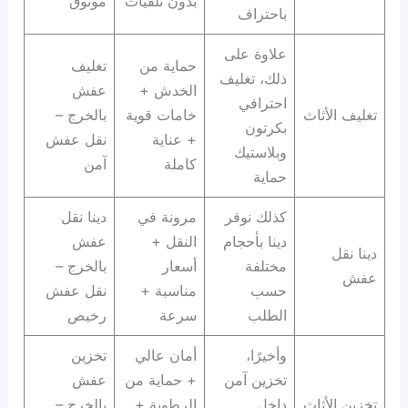
بدون تلفيات
موثوق
باحتراف
علاوة على
حماية من
تغليف
ذلك، تغليف
الخدش +
عفش
احترافي
تغليف الأثاث
خامات قوية
بالخرج –
بكرتون
+ عناية
نقل عفش
وبلاستيك
كاملة
آمن
حماية
كذلك نوفر
مرونة في
دينا نقل
دينا بأحجام
النقل +
عفش
دينا نقل
مختلفة
أسعار
بالخرج –
عفش
حسب
مناسبة +
نقل عفش
الطلب
سرعة
رخيص
وأخيرًا،
أمان عالي
تخزين
تخزين آمن
+ حماية من
عفش
تخزين الأثاث
داخل
الرطوبة +
بالخرج –