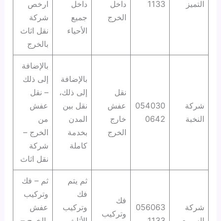
التميز
1133
داخل
داخل
ارخص
الخرج
جميع
شركة
الأحياء
نقل اثاث
بالخرج
بالإضافة
بالإضافة
إلى ذلك
نقل
إلى ذلك،
– نقل
شركة
054030
عفش
نقل بين
عفش
النخبة
0642
خارج
المدن
من
الخرج
بخدمة
الخرج –
كاملة
شركة
نقل اثاث
ثم يتم
ثم – فك
فك
وتركيب
فك
شركة
056063
وتركيب
عفش
وتركيب
السريع
1133
الأثاث
بالخرج –