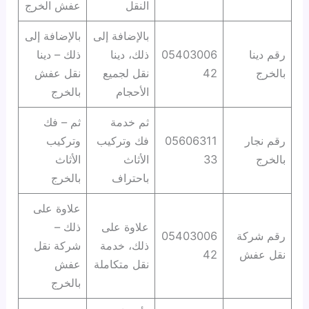
النقل
عفش الخرج
بالإضافة إلى
بالإضافة إلى
رقم دينا
05403006
ذلك، دينا
ذلك – دينا
بالخرج
42
نقل لجميع
نقل عفش
الأحجام
بالخرج
ثم خدمة
ثم – فك
رقم نجار
05606311
فك وتركيب
وتركيب
بالخرج
33
الأثاث
الأثاث
باحتراف
بالخرج
علاوة على
علاوة على
ذلك –
رقم شركة
05403006
ذلك، خدمة
شركة نقل
نقل عفش
42
نقل متكاملة
عفش
بالخرج