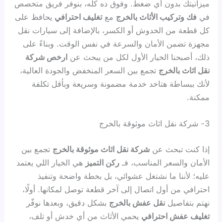
ميزانيتك بدون أي ضغط. وفوق ده كله، بنوفر فريق متخصص
في
فك وتركيب الأثاث بالخرج
مع
تغليف احترافي
يحافظ على
كل قطعة من الخدوش أو الكسر، بالإضافة إلى سيارات نقل
مجهزة تضمن الأمان والسرعة في نفس الوقت. وبناءً على
ذلك، أصبحنا الخيار الأول لكل من يبحث عن
ارخص شركة
نقل اثاث بالخرج
تجمع بين السعر المنخفض والجودة العالية،
لأنك ببساطة هتاخد خدمة مضمونة وسريعة وبأقل تكلفة
ممكنة.
3- شركة نقل اثاث موثوقة بالخرج
إذا كنت تبحث عن
شركة نقل اثاث موثوقة بالخرج
تجمع بين
الأمان والسعر المناسب، فـ
ركن التميز
هي الخيار اللي يعتمد
عليه؛ لأننا ما نشتغل عشوائي، بل بخطة واضحة وتنفيذ
احترافي من أول اتصال إلى آخر قطعة توصل لمكانها. أولًا،
نهتم بتفاصيل
نقل عفش بالخرج
بشكل دقيق، وبعدها نوفّر
تغليف عفش احترافي
يحمي الأثاث من أي خدش أو تلف،