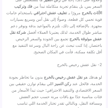
السعر بس، بل بنقدّم تجربة متكاملة تبدأ من
فك وتركيب
الأثاث بالخرج
مرورًا بـ
تغليف عفش احترافي
باستخدام خامات
قوية تحمي كل قطعة، وصولًا إلى نقل آمن وسريع بسيارات
مجهزة. بالإضافة إلى ذلك، نلتزم بالمواعيد بدقة ونوفر دعم
مباشر طوال الخدمة، لذلك يعتبرنا العملاء أفضل
شركة نقل
عفش موثوقة بالخرج
تجمع بين الجودة والسعر الرخيص.
باختصار، إذا كنت تبحث عن راحة البال وسرعة التنفيذ مع
أقل تكلفة ممكنة، فأنت في المكان الصحيح.
2- نقل عفش رخيص بالخرج
لو هدفك هو
نقل عفش رخيص بالخرج
بدون ما تخاطر بجودة
الخدمة، فالحل عند
ركن التميز
اللي بيقدّم توازن حقيقي بين
السعر الاقتصادي والتنفيذ الاحترافي؛ حيث تبدأ الأسعار من
فئات مناسبة جدًا مع باقات مرنة حسب حجم العفش
ومسافة النقل، وبالتالي تقدر تختار الخدمة اللي تناسب