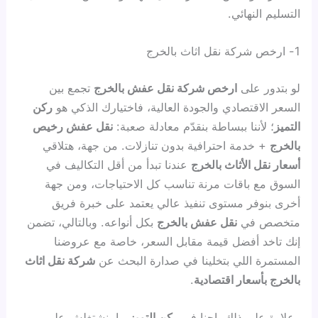
التسليم النهائي.
1- ارخص شركة نقل اثاث بالخرج
لو بتدور على
ارخص شركة نقل عفش بالخرج
تجمع بين
السعر الاقتصادي والجودة العالية، فاختيارك الذكي هو
ركن
التميز
؛ لأننا ببساطة بنقدّم معادلة صعبة:
نقل عفش رخيص
بالخرج
+ خدمة احترافية بدون تنازلات. من جهة، هتلاقي
أسعار نقل الأثاث بالخرج
عندنا تبدأ من أقل التكاليف في
السوق مع باقات مرنة تناسب كل الاحتياجات، ومن جهة
أخرى بنوفر مستوى تنفيذ عالي يعتمد على خبرة فريق
متخصص في
نقل عفش بالخرج
بكل أنواعه. وبالتالي، تضمن
إنك تاخد أفضل قيمة مقابل السعر، خاصة مع عروضنا
المستمرة اللي بتخلينا في صدارة البحث عن
شركة نقل اثاث
بالخرج بأسعار اقتصادية
.
وعلاوة على ذلك، إحنا في
ركن التميز
ما بنشتغلش على