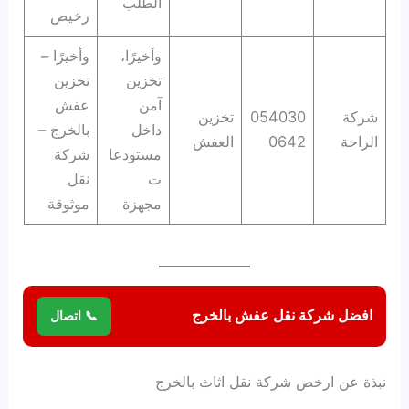
الطلب
رخيص
وأخيرًا،
وأخيرًا –
تخزين
تخزين
آمن
عفش
شركة
054030
تخزين
داخل
بالخرج –
الراحة
0642
العفش
مستودعا
شركة
ت
نقل
مجهزة
موثوقة
افضل شركة نقل عفش بالخرج
📞 اتصال
نبذة عن ارخص شركة نقل اثاث بالخرج