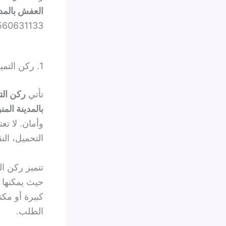
العفش بالمدي
560631133.
1. ركن التميز لنقل العفش بالمدينة المنورة
تأتي
ركن الت
بالمدينة المن
وأمان. لا ت
التحميل، الن
تتميز ركن ال
حيث يمكنها 
كبيرة أو م
الطلب.