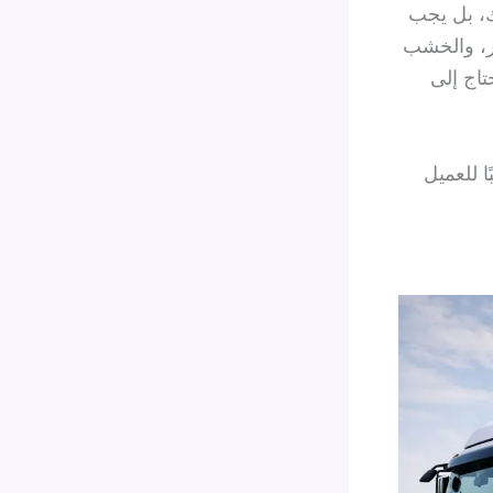
يك، بل يجب
ار، والخشب
تاج إلى
 للعميل