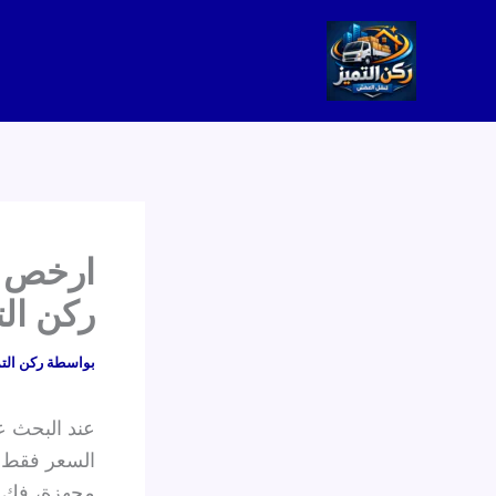
خطي
لى
لمحتوى
ركن التميز 33
بواسطة
ركن الت
عند البحث 
السعر فقط، 
مجهزة، فك و