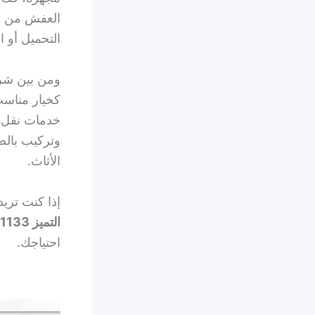
العفش من أك
التحميل أو ا
ومن بين شرك
كخيار مناسب
خدمات نقل ال
وتركيب بال
الأثاث.
إذا كنت تر
التميز 0560631133
احتياجك.