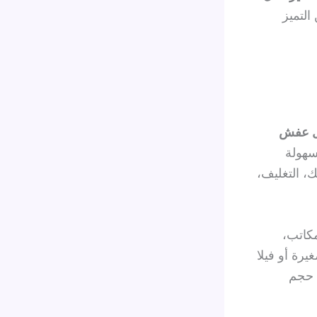
التميز
نقل عفش
سهولة
، التغليف،
مكاتب،
رة أو فيلا
 حجم