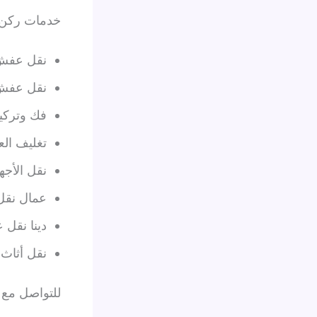
خدمات ركن ا
نقل عفش د
نقل عفش م
فك وتركي
تغليف ال
نقل الأجهز
عمال نقل
دينا نقل 
نقل أثاث
للتواصل مع 