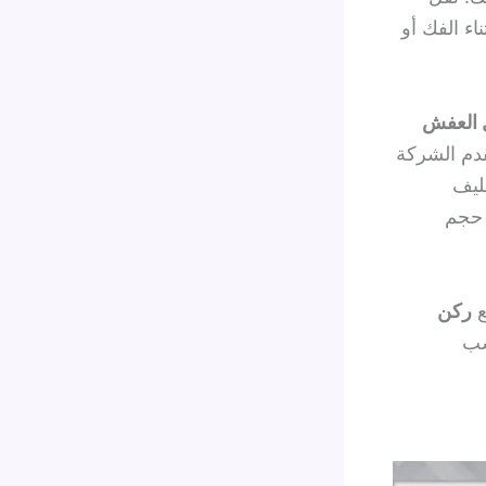
ء الفك أو
ل العفش
قدم الشركة
غليف
 حجم
ع
ركن
سب