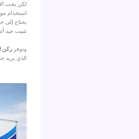
لكن يجب الان
استخدام موا
يحتاج إلى ح
تثبيت جيد أثن
وتوفر
ركن ال
الذي يريد حم