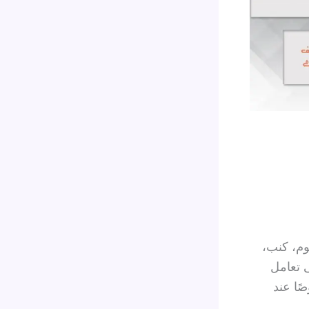
وم، كنب،
ى تعامل
ًا عند