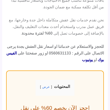
باقات متنوعة تناسب جميع الاحتياجات وبأسعار تنافسية تبدأ
من أقل تكلفة ممكنة مع ضمان الجودة.
نحن نقدم خدمات نقل عفش متكاملة داخل جدة وخارجها، مع
فريق عمل مدرب واستخدام أحدث معدات التغليف والنقل،
بالإضافة إلى خصومات تصل إلى
60% لفترة محدودة
.
للحجز والاستعلام عن خدماتنا او اسعار نقل العفش بجدة يرجى
الاتصال على الرقم : 0560631133 او زور صفحتنا على
الفيس
بوك
او
يوتيوب
المحتويات
عرض
احجز الآن بخصم 60% على نقل