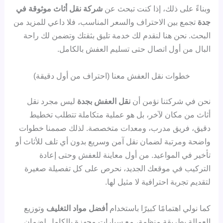
وبناءً على ذلك، إذا كنت تبحث عن
شركة نقل أثاث موثوقة في
جدة
تجمع بين الاحتراف والسعر المناسب، فلا داعي للمزيد من
البحث. نحن هنا لنقدم لك خدمة تليق بثقتك وتضمن لك راحة
البال من أول اتصال حتى تسليم العفش بالكامل.
خطوات نقل العفش معنا (احتراف من أول دقيقة)
نحن في شركتنا نؤمن أن
نقل العفش بجدة
ليس مجرد نقل
أثاث من مكان لآخر، بل هو عملية متكاملة تتطلب تخطيط
دقيق، فريق مدرب، ومعدات متخصصة. لذلك صممنا خطوات
واضحة ومرتبة لضمان نقل آمن وسريع بدون أي تلف للأثاث أو
تأخير في المواعيد. من أول معاينة للعفش وحتى إعادة
التركيب في موقعك الجديد، نحرص على كل تفصيلة صغيرة
لتقديم تجربة احترافية لا مثيل لها.
كما نولي اهتمامًا كبيرًا باستخدام
أفضل مواد التغليف
وتوزيع
العمالة بطريقة منظمة، مع سيارات مجهزة بالكامل لضمان