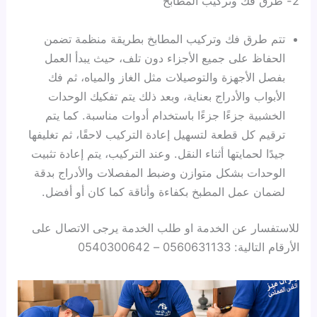
2- طرق فك وتركيب المطابخ
تتم طرق فك وتركيب المطابخ بطريقة منظمة تضمن
الحفاظ على جميع الأجزاء دون تلف، حيث يبدأ العمل
بفصل الأجهزة والتوصيلات مثل الغاز والمياه، ثم فك
الأبواب والأدراج بعناية، وبعد ذلك يتم تفكيك الوحدات
الخشبية جزءًا جزءًا باستخدام أدوات مناسبة. كما يتم
ترقيم كل قطعة لتسهيل إعادة التركيب لاحقًا، ثم تغليفها
جيدًا لحمايتها أثناء النقل. وعند التركيب، يتم إعادة تثبيت
الوحدات بشكل متوازن وضبط المفصلات والأدراج بدقة
لضمان عمل المطبخ بكفاءة وأناقة كما كان أو أفضل.
للاستفسار عن الخدمة او طلب الخدمة يرجى الاتصال على
الأرقام التالية: 0560631133 – 0540300642