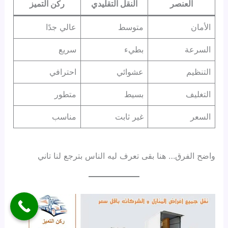
العنصر
النقل التقليدي
ركن التميز
الأمان
متوسط
عالي جدًا
السرعة
بطيء
سريع
التنظيم
عشوائي
احترافي
التغليف
بسيط
متطور
السعر
غير ثابت
مناسب
واضح الفرق… هنا بقى تعرف ليه الناس بترجع لنا تاني