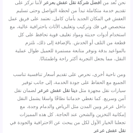
نحن نُعد من
افضل شركة نقل عفش بعرعر
لأننا نركز على
تقديم خدمة متكاملة تبدأ من لحظة التواصل وحتى تسليم
العفش في المكان الجديد بأمان كامل. نعتمد على فريق عمل
متخصص في فك وتركيب وتغليف الأثاث باحترافية عالية، مع
استخدام أدوات حديثة ومواد تغليف قوية تحافظ على كل
قطعة من التلف أو الخدش. بالإضافة إلى ذلك، نلتزم
بالمواعيد بدقة ونوفر متابعة مستمرة للعميل طوال عملية
النقل، مما يجعل التجربة أكثر راحة واطمئنانًا.
ومن ناحية أخرى، نحرص على تقديم أسعار تنافسية تناسب
الجميع مع الحفاظ على جودة الخدمة، إلى جانب توفير
سيارات نقل مجهزة مثل
دينا نقل عفش عرعر
لضمان نقل
آمن وسريع. كما نغطي خدماتنا نطاقًا واسعًا يشمل النقل
داخل عرعر وبين المدن مثل الرياض والدمام وجدة، مع
إمكانية التخزين والشحن عند الحاجة. كل هذه المميزات
تجعلنا الخيار الأول لكل من يبحث عن الاحترافية والجودة في
نقل عفش عرعر