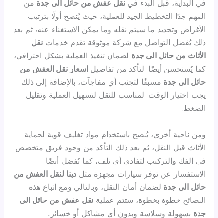
في البداية، قبل البدء في
نقل عفش من حائل الى جدة
من
المهم جدًا التخطيط الجيد للعملية، حيث يُنصح أولًا بترتيب
الأغراض وتحديد ما سيتم نقله وما يمكن الاستغناء عنه، ثم بعد
ذلك يُفضل التواصل مع شركة موثوقة تقدم خدمات
نقل
الأثاث من حائل الى جدة
لضمان تنفيذ العملية بشكل احترافي،
كما يُستحسن أيضًا التأكد من تفاصيل
اسعار نقل العفش من
حائل الى جدة
مسبقًا لتجنب أي مفاجآت، بالإضافة إلى ذلك
يجب اختيار الوقت المناسب للنقل لتسهيل العملية وتقليل
الضغط.
ومن ناحية أخرى، يُنصح باستخدام مواد تغليف قوية لحماية
الأثاث قبل النقل، ثم بعد ذلك التأكد من وجود فريق متخصص
في الفك والتركيب لتفادي أي تلف، كما يُفضل أيضًا
الاستفسار عن توفر سيارات مجهزة مثل
دينا لنقل العفش من
حائل الى جدة
لضمان أمان النقل، وبالتالي ومع اتباع هذه
النصائح خطوة بخطوة، ستتم عملية
نقل عفش من حائل الى
جدة
بسهولة وسلاسة وبدون أي مشاكل أو خسائر.