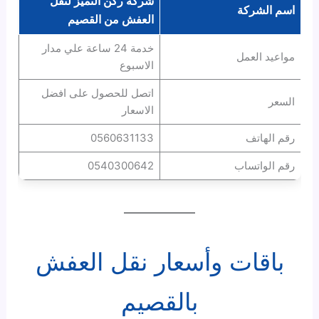
شركة
ركن التميز
لنقل
اسم الشركة
العفش
من
القصيم
خدمة 24 ساعة علي مدار
مواعيد العمل
الاسبوع
اتصل للحصول على افضل
السعر
الاسعار
رقم الهاتف
0560631133
رقم الواتساب
0540300642
باقات وأسعار نقل العفش
بالقصيم