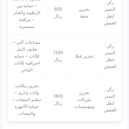
ركن
– حماية من
التميز
تخزين
600
الرطوبة والغبار
لنقل
شقة
ريال
– مراقبة
العفش
مستمرة
مساحات أكبر –
ركن
تغليف كامل
التميز
1200
تخزين فيلا
للأثاث – حماية
لنقل
ريال
احترافية للأثاث
العفش
الفاخر
تخزين مكاتب
ركن
تخزين
وأثاث إداري –
التميز
1800
شركات
تنظيم الملفات –
لنقل
ريال
ومؤسسات
حماية الأجهزة
العفش
والمعدات