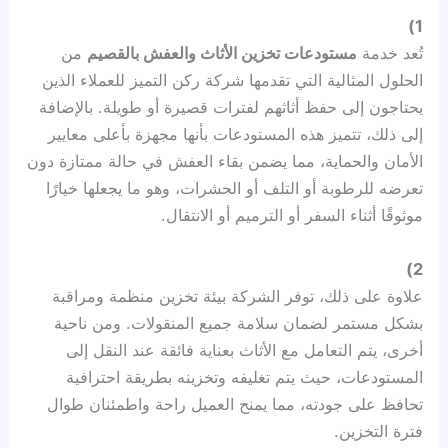
1)
تُعد خدمة
مستودعات تخزين الأثاث والعفش بالقصيم
من
الحلول المثالية التي تقدمها شركة ركن التميز للعملاء الذين
يحتاجون إلى حفظ أثاثهم لفترات قصيرة أو طويلة. بالإضافة
إلى ذلك، تتميز هذه المستودعات بأنها مجهزة بأعلى معايير
الأمان والحماية، مما يضمن بقاء العفش في حالة ممتازة دون
تعرضه للرطوبة أو التلف أو الحشرات، وهو ما يجعلها خيارًا
موثوقًا أثناء السفر أو الترميم أو الانتقال.
2)
علاوة على ذلك، توفر الشركة بيئة تخزين منظمة ومراقبة
بشكل مستمر لضمان سلامة جميع المنقولات. ومن ناحية
أخرى، يتم التعامل مع الأثاث بعناية فائقة عند النقل إلى
المستودعات، حيث يتم تغليفه وتخزينه بطريقة احترافية
تحافظ على جودته، مما يمنح العميل راحة واطمئنان طوال
فترة التخزين.